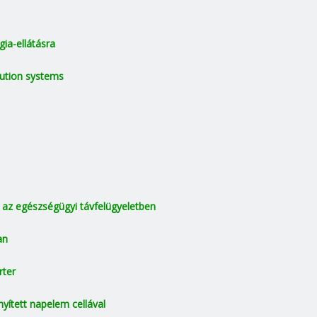
ia-ellátásra
bution systems
az egészségügyi távfelügyeletben
an
rter
nyített napelem cellával