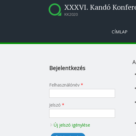
XXXVI. Kandó Konfer
KK2020
CÍMLAP
A
Bejelentkezés
Felhasználónév
*
Jelszó
*
Új jelszó igénylése