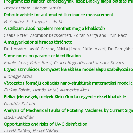
Programozás minden korosztálynak, azaz Blockly alapú oktatás mic
Borsos Döníz, Sándor Tamás
Robotic vehicle for automated illuminance measurement
B. Szöllősi, E. Tunyogi, L. Balázs
A szilícium alapú napelem menthet meg a kihalástól?
Csaba Ritter, Zsombor Kecskeméti, Zoltán Varga and Ervin Racz
A magyar katonai híradás története
Dr. Horváth László Ferenc, Mikita János, Sáfár József, Dr. Ternyák 
Some notes on parameter identification
Emoke Imre, Péter Berzi, Csaba Hegedűs and Sándor Kovács
Egyedi szimulációs környezet kialakítása modellalapú szabályozáso
Érchegyi Attila
Változatos formájú epitaxiás nano-struktúrák matematikai modell
Farkas Zoltán, Ürmös Antal, Nemcsics Ákos
Fizikai jelenségek, melyek Klein-Gordon egyenletekkel írhatók le
Gambár Katalin
Analysis of Mechanical Faults of Rotating Machines by Current Sig
István Bendiák
Opportunities and risks of UV-C disinfection
László Balázs, József Nádas