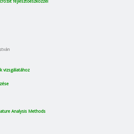
ro:bit fejlesztőeszközzel
István
k vizsgálatához
ezése
nature Analysis Methods