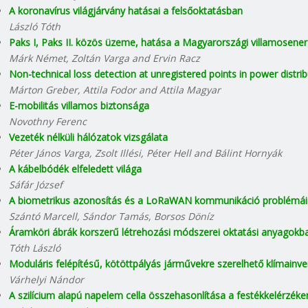
A koronavírus világjárvány hatásai a felsőoktatásban
László Tóth
Paks I, Paks II. közös üzeme, hatása a Magyarországi villamosenerg
Márk Német, Zoltán Varga and Ervin Racz
Non-technical loss detection at unregistered points in power distri
Márton Greber, Attila Fodor and Attila Magyar
E-mobilitás villamos biztonsága
Novothny Ferenc
Vezeték nélküli hálózatok vizsgálata
Péter János Varga, Zsolt Illési, Péter Hell and Bálint Hornyák
A kábelbódék elfeledett világa
Sáfár József
A biometrikus azonosítás és a LoRaWAN kommunikáció problémái 
Szántó Marcell, Sándor Tamás, Borsos Döníz
Áramköri ábrák korszerű létrehozási módszerei oktatási anyagokb
Tóth László
Moduláris felépítésű, kötöttpályás járművekre szerelhető klímainve
Várhelyi Nándor
A szilícium alapú napelem cella összehasonlítása a festékkelérzéke