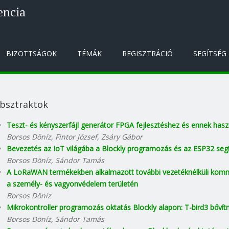
encia
BIZOTTSÁGOK
TÉMÁK
REGISZTRÁCIÓ
SEGÍTSÉG
bsztraktok
Teszt- és kényszerfájl generátor FPGA fejlesztéshez és ennek hasz
Borsos Döníz, Fintor József, Zsáry Gábor
Bevezetés az IoT világába a Blockly programozás és az ESP32 seg
Borsos Döníz, Sándor Tamás
A LoRaWAN termékekben alkalmazott további vezetéknélküli kommu
a személy- és vagyonvédelem területén
Borsos Döníz
Mikrokontroller programozás oktatás Blockly alapon: T-bird3 bőv
Borsos Döníz, Sándor Tamás