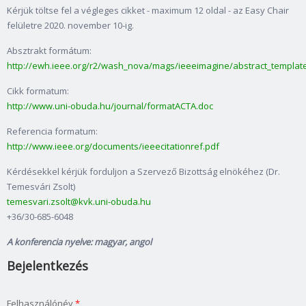
Kérjük töltse fel a végleges cikket - maximum 12 oldal - az Easy Chair
felületre 2020. november 10-ig.
Absztrakt formátum:
http://ewh.ieee.org/r2/wash_nova/mags/ieeeimagine/abstract_template
Cikk formatum:
http://www.uni-obuda.hu/journal/formatACTA.doc
Referencia formatum:
http://www.ieee.org/documents/ieeecitationref.pdf
Kérdésekkel kérjük forduljon a Szervező Bizottság elnökéhez (Dr.
Temesvári Zsolt)
temesvari.zsolt@kvk.uni-obuda.hu
+36/30-685-6048
A konferencia nyelve: magyar, angol
Bejelentkezés
Felhasználónév
*