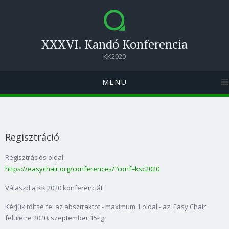
XXXVI. Kandó Konferencia
KK2020
MENU
Regisztráció
Regisztrációs oldal:
https://easychair.org/conferences/?conf=ksc2020
Válaszd a KK 2020 konferenciát
Kérjük töltse fel az absztraktot - maximum 1 oldal - az Easy Chair
felületre 2020. szeptember 15-ig.